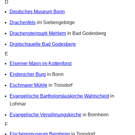
D
Deutsches Museum Bonn
Drachenfels
im Siebengebirge
Drachensteinpark Mehlem
in Bad Godesberg
Draitschquelle Bad Godesberg
E
Eiserner Mann im Kottenforst
Endenicher Burg
in Bonn
Eschmarer Mühle
in Troisdorf
Evangelische Bartholomäuskirche Wahlscheid
in
Lohmar
Evangelische Versöhnungskirche
in Bornheim
F
Fischereimuseum Bergheim
in Troisdorf