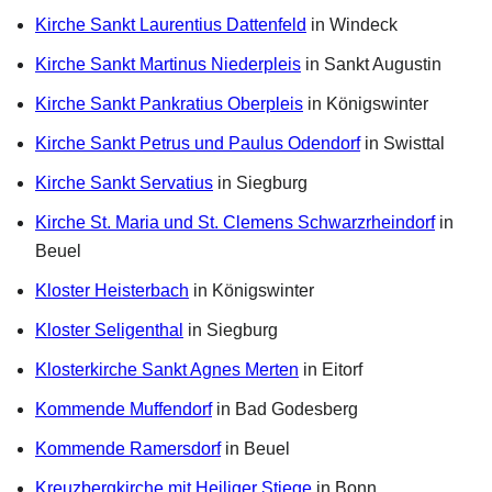
Kirche Sankt Laurentius Dattenfeld
in Windeck
Kirche Sankt Martinus Niederpleis
in Sankt Augustin
Kirche Sankt Pankratius Oberpleis
in Königswinter
Kirche Sankt Petrus und Paulus Odendorf
in Swisttal
Kirche Sankt Servatius
in Siegburg
Kirche St. Maria und St. Clemens Schwarzrheindorf
in
Beuel
Kloster Heisterbach
in Königswinter
Kloster Seligenthal
in Siegburg
Klosterkirche Sankt Agnes Merten
in Eitorf
Kommende Muffendorf
in Bad Godesberg
Kommende Ramersdorf
in Beuel
Kreuzbergkirche mit Heiliger Stiege
in Bonn