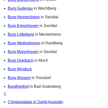
Burg Gudenau
in Wachtberg
Burg Heimerzheim
in Swisttal
Burg Kriegshoven
in Swisttal
Burg Lüftelberg
in Meckenheim
Burg Medinghoven
in Hardtberg
Burg Morenhoven
in Swisttal
Burg Overbach
in Much
Burg Windeck
Burg Wissem
in Troisdorf
Burgfriedhof
in Bad Godesberg
C
Christusstatue in Sankt Augustin