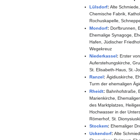
Lülsdorf
:
Alte Schmiede, 
Chemische Fabrik, Kathol
Rochuskapelle, Schneppe
Mondorf
:
Dorfbrunnen, E
Ehemalige Synagoge, Ehem
Hafen, Jüdischer Friedhof,
Wegekreuz
Niederkassel
:
Erster von
Auferstehungskirche, Gru
St. Elisabeth-Haus, St.-
Ranzel
:
Ägidiuskirche, E
Turm der ehemaligen Ägid
Rheidt
:
Bahnhofstraße, B
Marienkirche, Ehemaliger
des Marktplatzes, Heilig
Hochwasser in der Unters
Römerhof, St. Dionysiuski
Stockem
:
Ehemaliger Dr
Uckendorf
:
Alte Schmied