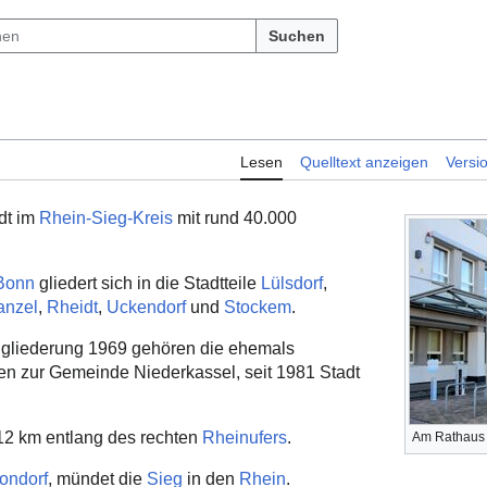
Suchen
Lesen
Quelltext anzeigen
Versi
adt im
Rhein-Sieg-Kreis
mit rund 40.000
Bonn
gliedert sich in die Stadtteile
Lülsdorf
,
anzel
,
Rheidt
,
Uckendorf
und
Stockem
.
gliederung 1969 gehören die ehemals
n zur Gemeinde Niederkassel, seit 1981 Stadt
 12 km entlang des rechten
Rheinufers
.
Am Rathaus 
ondorf
, mündet die
Sieg
in den
Rhein
.