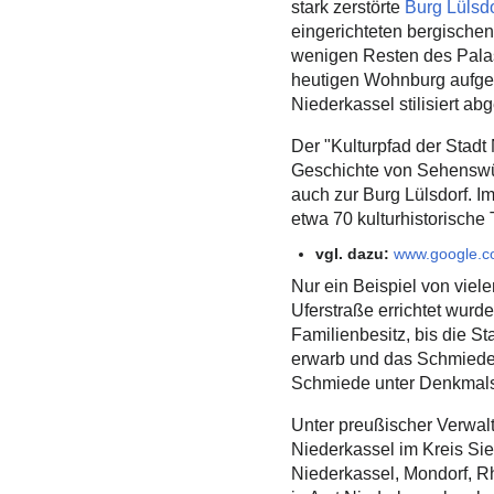
stark zerstörte
Burg Lülsdo
eingerichteten bergischen
wenigen Resten des Palas
heutigen Wohnburg aufgeb
Niederkassel stilisiert abg
Der "Kulturpfad der Stadt 
Geschichte von Sehenswür
auch zur Burg Lülsdorf. I
etwa 70 kulturhistorische 
vgl. dazu:
www.google.
Nur ein Beispiel von viele
Uferstraße errichtet wurd
Familienbesitz, bis die 
erwarb und das Schmiede
Schmiede unter Denkmalsc
Unter preußischer Verwal
Niederkassel im Kreis Si
Niederkassel, Mondorf, R