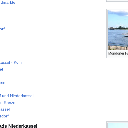
ndmärkte
orf
Mondorfer F
assel - Köln
el
ssel
f und Niederkassel
ie Ranzel
assel
sdorf
ads Niederkassel