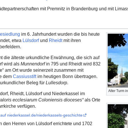
ädtepartnerschaften mit Premnitz in Brandenburg und mit Limass
esiedlung
im 6. Jahrhundert wurden die bis heute
ündet, etwa
Lülsdorf
und
Rheidt
mit ihren
berfeldern.
 die älteste urkundliche Erwähnung, die sich auf
f wird als
Munnendorf
in 795 und Rheidt wird 832
he“ am Ort wurde seinerzeit zusammen mit
ge dem
Cassiusstift
im heutigen Bonn übertragen.
urkundlicher Beleg für
Lullesdorp
.
Alter Turm in
orf, Rheidt, Lülsdorf und Niederkassel im
valoris ecclesiarum Coloniensis dioceses“
als Orte
rrkirche verfügen.
 auf niederkassel.de/niederkassels-geschichte
n den Herren von Lülsdorf errichtete und 1702