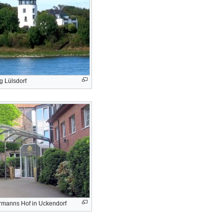
g Lülsdorf
ermanns Hof in Uckendorf