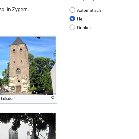
ol in Zypern.
Automatisch
Hell
Dunkel
 Lülsdorf