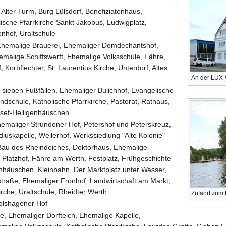
Alter Turm, Burg Lülsdorf, Benefiziatenhaus,
ische Pfarrkirche Sankt Jakobus, Ludwigplatz,
nhof, Uraltschule
hemalige Brauerei, Ehemaliger Domdechantshof,
alige Schiffswerft, Ehemalige Volksschule, Fähre,
 Korbflechter, St. Laurentius Kirche, Unterdorf, Altes
An der LUX-W
 sieben Fußfällen, Ehemaliger Bulichhof, Evangelische
ndschule, Katholische Pfarrkirche, Pastorat, Rathaus,
Josef-Heiligenhäuschen
hemaliger Strundener Hof, Petershof und Peterskreuz,
iuskapelle, Weilerhof, Werkssiedlung "Alte Kolonie"
au des Rheindeiches, Doktorhaus, Ehemalige
 Platzhof, Fähre am Werth, Festplatz, Frühgeschichte
enhäuschen, Kleinbahn, Der Marktplatz unter Wasser,
traße, Ehemaliger Fronhof, Landwirtschaft am Markt,
rche, Uraltschule, Rheidter Werth
Zufahrt zum
olshagener Hof
e, Ehemaliger Dorfteich, Ehemalige Kapelle,