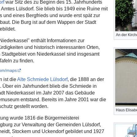
rf
war Sitz des zu Beginn des 15. Jahrhunderts
 Amtes Lülsdorf. Sie blieb bis 1949 eine Ruine mit
 und eines Bergfrieds und wurde erst spät zur
aut. Die Burg ist auf dem Wappen der Stadt
ebildet.
An der Kirch
Niederkassel" enthält Informationen zur
digkeiten und historisch interessanten Orten,
m Stadtgebiet von Niederkassel sind insgesamt
Tafeln zu finden.
com/maps
n ist die
Alte Schmiede Lülsdorf
, die 1888 an der
e. Über ein Jahrhundert blieb die Schmiede in
Stadt Niederkassel im Jahr 2007 das Gebäude
museum entstand. Bereits im Jahre 2001 war die
hutz gestellt worden.
Haus Elisabe
tung wurde 1816 die Bürgermeisterei
egburg zur Verwaltung der Gemeinden Lülsdorf,
heidt, Stockem und Uckendorf gebildet und 1927