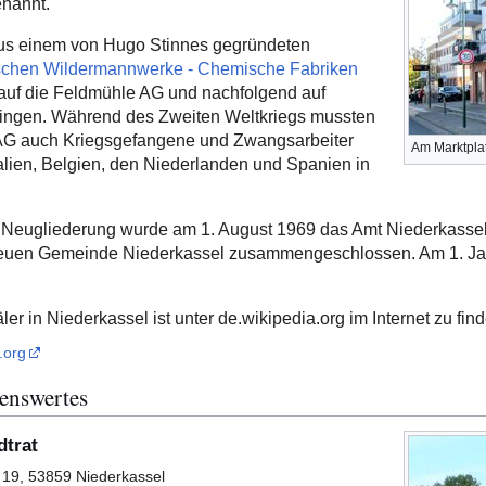
nannt.
us einem von Hugo Stinnes gegründeten
schen Wildermannwerke - Chemische Fabriken
 auf die Feldmühle AG und nachfolgend auf
gingen. Während des Zweiten Weltkriegs mussten
 AG auch Kriegsgefangene und Zwangsarbeiter
Am Marktplat
talien, Belgien, den Niederlanden und Spanien in
Neugliederung wurde am 1. August 1969 das Amt Niederkassel
uen Gemeinde Niederkassel zusammengeschlossen. Am 1. Jan
r in Niederkassel ist unter de.wikipedia.org im Internet zu find
.org
henswertes
dtrat
19, 53859 Niederkassel