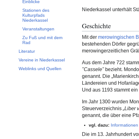
Einblicke
Niederkassel unterhält St
Stationen des
Kulturpfads
Niederkassel
Geschichte
Veranstaltungen
Mit der
merowingischen B
Zu Fuß und mit dem
Rad
bestehenden Dörfer gegr
merowingerzeitlichen Grä
Literatur
Vereine in Niederkassel
Aus dem Jahre 722 stammt
Weblinks und Quellen
"Cassele"
bezieht. Mondor
genannt. Die „Marienkirc
Ländereien und Hofanla
Und aus 1193 stammt ein 
Im Jahr 1300 wurden Mond
Steuerverzeichnis
„Liber 
genannt, die über eine Pfa
vgl. dazu:
Informationen
Die im 13. Jahrhundert vo