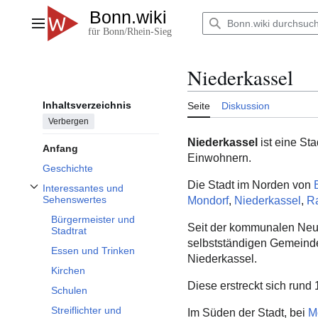
Zum
Inhalt
Hauptmenü
springen
Niederkassel
Inhaltsverzeichnis
Seite
Diskussion
Verbergen
Niederkassel
ist eine St
Anfang
Einwohnern.
Geschichte
Die Stadt im Norden von
Interessantes und
Unterabschnitt Interessantes und Sehenswertes umschalten
Sehenswertes
Mondorf
,
Niederkassel
,
R
Bürgermeister und
Seit der kommunalen Neu
Stadtrat
selbstständigen Gemeinde
Essen und Trinken
Niederkassel.
Kirchen
Diese erstreckt sich rund
Schulen
Streiflichter und
Im Süden der Stadt, bei
M