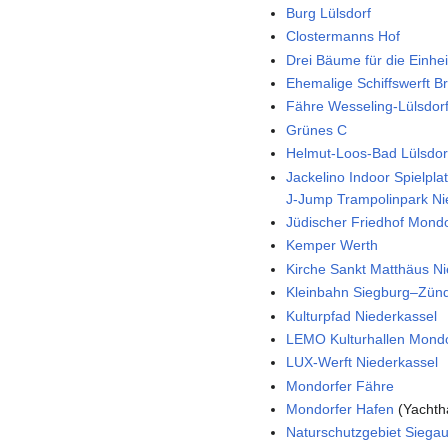
Burg Lülsdorf
Clostermanns Hof
Drei Bäume für die Einhei
Ehemalige Schiffswerft B
Fähre Wesseling-Lülsdor
Grünes C
Helmut-Loos-Bad Lülsdor
Jackelino Indoor Spielpla
J-Jump Trampolinpark Ni
Jüdischer Friedhof Mondo
Kemper Werth
Kirche Sankt Matthäus N
Kleinbahn Siegburg–Zünd
Kulturpfad Niederkassel
LEMO Kulturhallen Mond
LUX-Werft Niederkassel
Mondorfer Fähre
Mondorfer Hafen
(Yachth
Naturschutzgebiet Siega