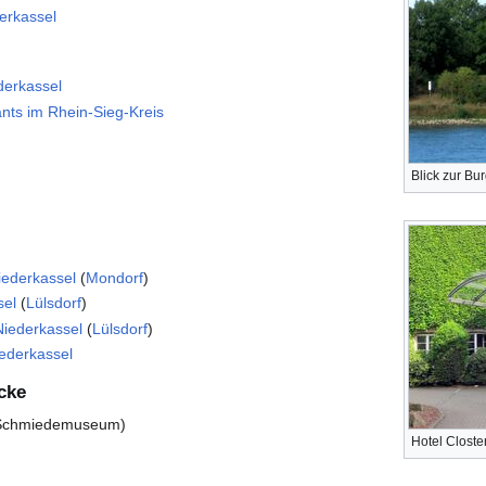
erkassel
derkassel
nts im Rhein-Sieg-Kreis
Blick zur Bur
iederkassel
(
Mondorf
)
sel
(
Lülsdorf
)
iederkassel
(
Lülsdorf
)
iederkassel
icke
Schmiedemuseum)
Hotel Clost