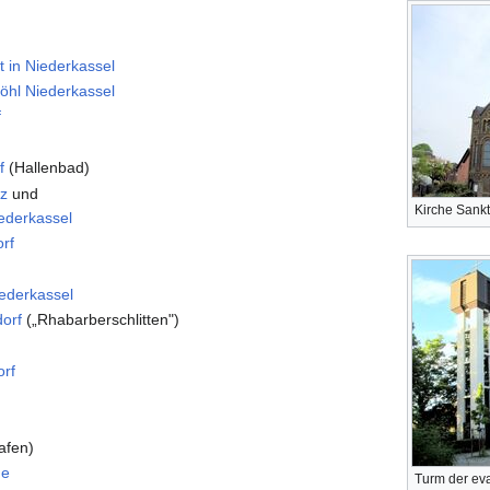
t in Niederkassel
röhl Niederkassel
f
f
(Hallenbad)
tz
und
Kirche Sankt
ederkassel
rf
iederkassel
orf
(„Rhabarberschlitten")
orf
afen)
ue
Turm der eva