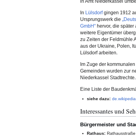
in Amt Niederkassel umbe
In
Lülsdorf
gingen 1912 a
Ursprungswerk die
„Deut
GmbH“
hervor, die später
weitere Eigentümer über
zu Zeiten der Feldmühle
aus der Ukraine, Polen, I
Lülsdorf arbeiten.
Im Zuge der kommunalen 
Gemeinden wurden zur ne
Niederkassel Stadtrechte.
Eine Liste der Baudenkmäle
siehe dazu:
de.wikipedia
Interessantes und Se
Bürgermeister und Sta
Rathaus:
Rathausstraße 