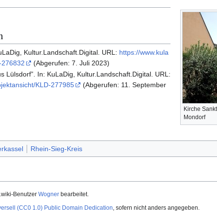
n
KuLaDig, Kultur.Landschaft.Digital. URL:
https://www.kula
D-276832
(Abgerufen: 7. Juli 2023)
s Lülsdorf”. In: KuLaDig, Kultur.Landschaft.Digital. URL:
bjektansicht/KLD-277985
(Abgerufen: 11. September
Kirche Sankt
Mondorf
rkassel
Rhein-Sieg-Kreis
.wiki-Benutzer
Wogner
bearbeitet.
versell (CC0 1.0) Public Domain Dedication
, sofern nicht anders angegeben.