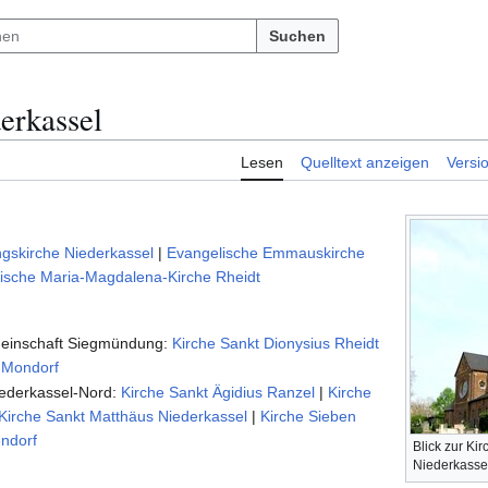
Suchen
erkassel
Lesen
Quelltext anzeigen
Versi
gskirche Niederkassel
|
Evangelische Emmauskirche
ische Maria-Magdalena-Kirche Rheidt
meinschaft Siegmündung:
Kirche Sankt Dionysius Rheidt
s Mondorf
iederkassel-Nord:
Kirche Sankt Ägidius Ranzel
|
Kirche
Kirche Sankt Matthäus Niederkassel
|
Kirche Sieben
ndorf
Blick zur Ki
Niederkasse