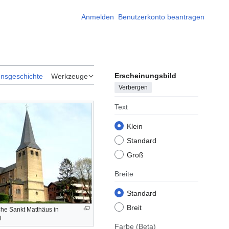
Anmelden
Benutzerkonto beantragen
Erscheinungsbild
onsgeschichte
Werkzeuge
Verbergen
Text
Klein
Standard
Groß
Breite
Standard
Breit
rche Sankt Matthäus in
l
Farbe
(Beta)