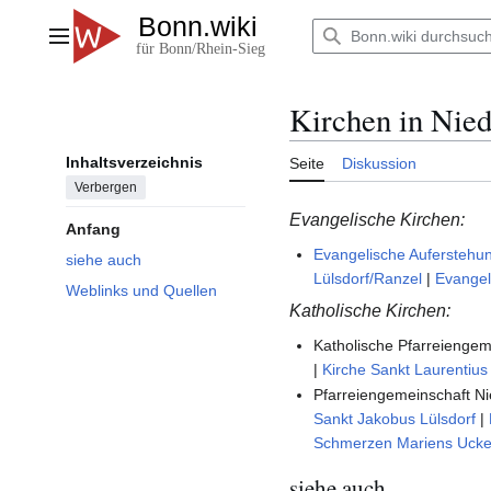
Zum
Inhalt
Hauptmenü
springen
Kirchen in Nied
Inhaltsverzeichnis
Seite
Diskussion
Verbergen
Evangelische Kirchen:
Anfang
Evangelische Auferstehun
siehe auch
Lülsdorf/Ranzel
|
Evangel
Weblinks und Quellen
Katholische Kirchen:
Katholische Pfarreienge
|
Kirche Sankt Laurentiu
Pfarreiengemeinschaft N
Sankt Jakobus Lülsdorf
|
Schmerzen Mariens Ucke
siehe auch