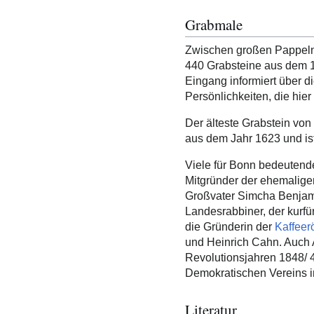
Grabmale
Zwischen großen Pappeln 
440 Grabsteine aus dem 17
Eingang informiert über d
Persönlichkeiten, die hier
Der älteste Grabstein vo
aus dem Jahr 1623 und ist
Viele für Bonn bedeutende
Mitgründer der ehemalig
Großvater Simcha Benjami
Landesrabbiner, der kurfür
die Gründerin der
Kaffeer
und Heinrich Cahn. Auch 
Revolutionsjahren 1848/ 
Demokratischen Vereins i
Literatur