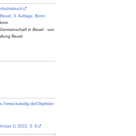
schichtsbuch
Beuel, 3. Auflage, Bonn
 Bonn
 Gemeinschaft in Beuel
- von
altung Beuel
ps://www.kuladig.de/Objektan
chnüss 1/ 2022, S. 8