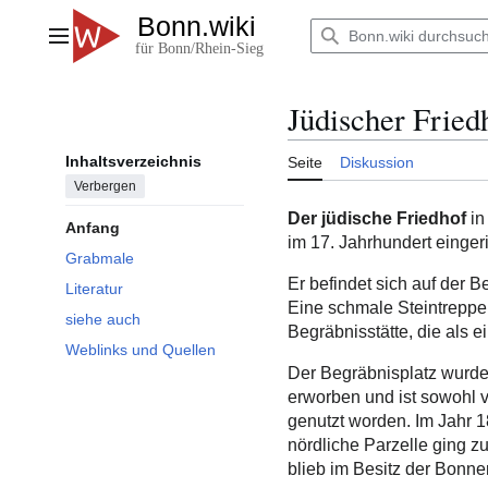
Zum
Inhalt
Hauptmenü
springen
Jüdischer Fried
Inhaltsverzeichnis
Seite
Diskussion
Verbergen
Der jüdische Friedhof
i
Anfang
im 17. Jahrhundert eingeri
Grabmale
Er befindet sich auf der 
Literatur
Eine schmale Steintreppe
siehe auch
Begräbnisstätte, die als e
Weblinks und Quellen
Der Begräbnisplatz wurd
erworben und ist sowohl 
genutzt worden. Im Jahr 18
nördliche Parzelle ging z
blieb im Besitz der Bonn