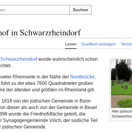
Suchen
hof in Schwarzrheindorf
Lesen
Quelltext anzeigen
Versi
n
Schwarzrheindorf
wurde wahrscheinlich schon
chtet.
Beueler Rheinseite in der Nähe der
Nordbrücke
.
 führt zu der etwa 7600 Quadratmeter großen
ine der ältesten und größten im Rheinland gilt.
e 1818 von der jüdischen Gemeinde in Bonn
von dieser als auch von der Gemeinde in Beuel
Alter jüdisch
98 wurde die Friedhofsfläche geteilt, die
Schwarzrhei
ur Synagogengemeinde Vilich, der südliche Teil
er jüdischen Gemeinde.