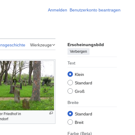
Anmelden
Benutzerkonto beantragen
Erscheinungsbild
onsgeschichte
Werkzeuge
Verbergen
Text
Klein
Standard
Groß
Breite
Standard
er Friedhof in
ndorf
Breit
Farbe
(Beta)