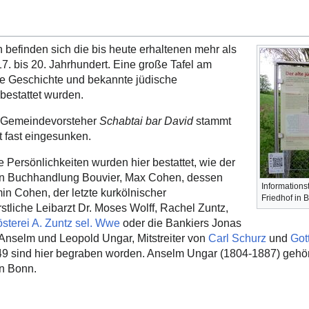
befinden sich die bis heute erhaltenen mehr als
. bis 20. Jahrhundert. Eine große Tafel am
ie Geschichte und bekannte jüdische
 bestattet wurden.
n Gemeindevorsteher
Schabtai bar David
stammt
 fast eingesunken.
 Persönlichkeiten wurden hier bestattet, wie der
en Buchhandlung Bouvier, Max Cohen, dessen
Informations
n Cohen, der letzte kurkölnischer
Friedhof in 
stliche Leibarzt Dr. Moses Wolff, Rachel Zuntz,
österei A. Zuntz sel. Wwe
oder die Bankiers Jonas
Anselm und Leopold Ungar, Mitstreiter von
Carl Schurz
und
Got
49 sind hier begraben worden. Anselm Ungar (1804-1887) gehör
n Bonn.