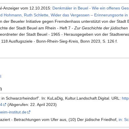
ral-Anzeiger vom 12.10.2015:
Denkmäler in Beuel - Wie ein offenes Ge
 Hohmann, Ruth Schlette, Wider das Vergessen – Erinnerungsorte in 
 der Beueler Initiative gegen Fremdenhass unterstützt von der Stadt
chte der Stadt Beuel am Rhein - Heft 7 -
Zur Geschichte der jüdischen
eordneter der Stadt Beuel - 1965 - Herausgegeben von der Stadtverw
118 Ausflugsziele - Bonn-Rhein-Sieg-Kreis, Bonn 2023, S. 126 f.
l
n
 in Schwarzrheindorf”. In: KuLaDig, Kultur.Landschaft.Digital. URL:
htt
-4
(Abgerufen: 22. April 2023)
eim-institut.de
ziert - Betrachtungen vom Ufer aus, (10) Der jüdische Friedhof,
in: S