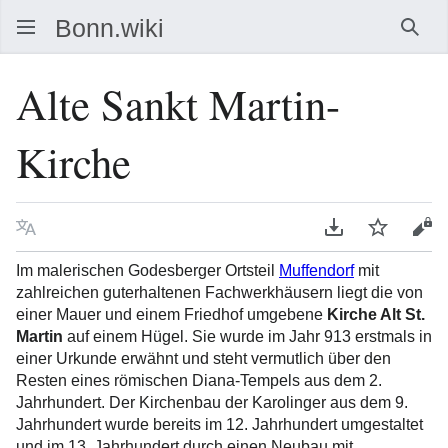
Such
Alte Sankt Martin-
Kirche
Sprache
PDF herunterla
Beobacht
Que
Im malerischen Godesberger Ortsteil
Muffendorf
mit
zahlreichen guterhaltenen Fachwerkhäusern liegt die von
einer Mauer und einem Friedhof umgebene
Kirche Alt St.
Martin
auf einem Hügel. Sie wurde im Jahr 913 erstmals in
einer Urkunde erwähnt und steht vermutlich über den
Resten eines römischen Diana-Tempels aus dem 2.
Jahrhundert. Der Kirchenbau der Karolinger aus dem 9.
Jahrhundert wurde bereits im 12. Jahrhundert umgestaltet
und im 13. Jahrhundert durch einen Neubau mit