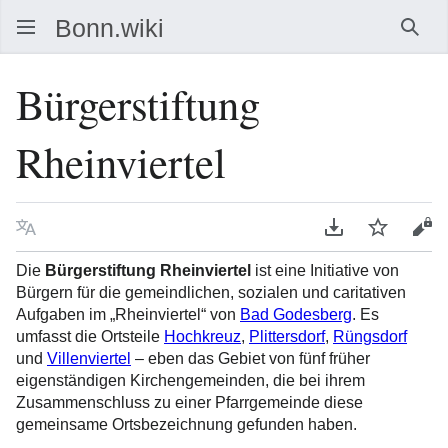
Such
Bürgerstiftung
Rheinviertel
Sprache
PDF herunterla
Beobacht
Que
Die
Bürgerstiftung Rheinviertel
ist eine Initiative von
Bürgern für die gemeindlichen, sozialen und caritativen
Aufgaben im „Rheinviertel“ von
Bad Godesberg
. Es
umfasst die Ortsteile
Hochkreuz
,
Plittersdorf
,
Rüngsdorf
und
Villenviertel
– eben das Gebiet von fünf früher
eigenständigen Kirchengemeinden, die bei ihrem
Zusammenschluss zu einer Pfarrgemeinde diese
gemeinsame Ortsbezeichnung gefunden haben.