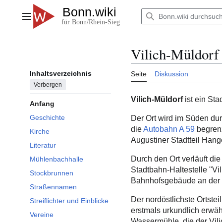
Zum
Inhalt
Hauptmenü
springen
Vilich-Müldorf
Inhaltsverzeichnis
Seite
Diskussion
Verbergen
Vilich-Müldorf
ist ein Sta
Anfang
Geschichte
Der Ort wird im Süden du
die
Autobahn A 59
begrenz
Kirche
Augustiner Stadtteil Hange
Literatur
Durch den Ort verläuft di
Mühlenbachhalle
Stadtbahn-Haltestelle "Vi
Stockbrunnen
Bahnhofsgebäude an der 
Straßennamen
Der nordöstlichste Ortste
Streiflichter und Einblicke
erstmals urkundlich erwä
Vereine
Wassermühle, die der Vili