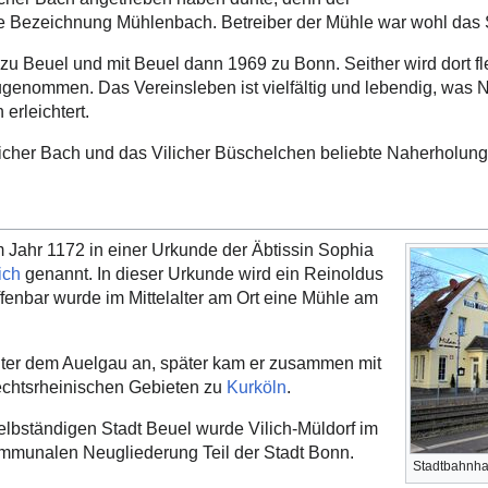
die Bezeichnung Mühlenbach. Betreiber der Mühle war wohl das St
 zu Beuel und mit Beuel dann 1969 zu Bonn. Seither wird dort fl
ugenommen. Das Vereinsleben ist vielfältig und lebendig, was
 erleichtert.
licher Bach und das Vilicher Büschelchen beliebte Naherholung
m Jahr 1172 in einer Urkunde der Äbtissin Sophia
ich
genannt. In dieser Urkunde wird ein Reinoldus
fenbar wurde im Mittelalter am Ort eine Mühle am
alter dem Auelgau an, später kam er zusammen mit
echtsrheinischen Gebieten zu
Kurköln
.
selbständigen Stadt Beuel wurde Vilich-Müldorf im
mmunalen Neugliederung Teil der Stadt Bonn.
Stadtbahnhal