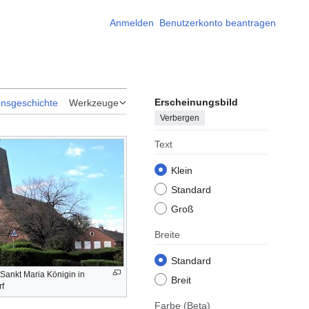
Anmelden
Benutzerkonto beantragen
Erscheinungsbild
onsgeschichte
Werkzeuge
Verbergen
Text
Klein
Standard
Groß
Breite
Standard
 Sankt Maria Königin in
Breit
rf
Farbe
(Beta)