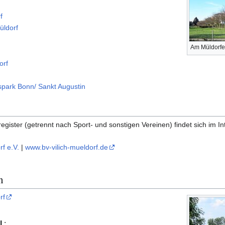
f
üldorf
Am Müldorfer
orf
park Bonn/ Sankt Augustin
register (getrennt nach Sport- und sonstigen Vereinen) findet sich im In
rf e.V.
|
www.bv-vilich-mueldorf.de
n
rf
l.
: