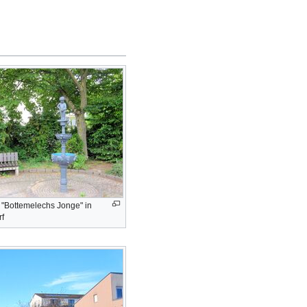
 "Bottemelechs Jonge" in
rf