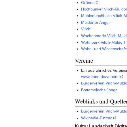
Grünes C
Hochbunker Vilich-Müldor
Mühlenbachhalle Vilich-M
Müldorfer Anger
Vilich
Wochenmarkt Vilich-Müld
Wohnpark Vilich-Müldorf
Wohn- und Wissenschafts
Vereine
Ein ausführliches Vereins
www.bonn.de/vereine
.
Bürgerverein Vilich-Müldo
Bottemelechs Jonge
Weblinks und Quelle
Bürgerverein Vilich-Müldo
Wikipedia-Eintrag
Kultur.Landschaft.Digita