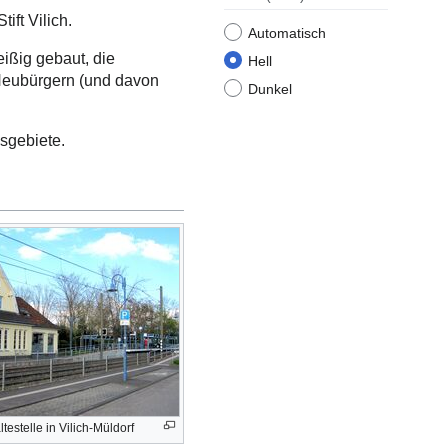
ift Vilich.
Automatisch
eißig gebaut, die
Hell
 Neubürgern (und davon
Dunkel
sgebiete.
testelle in Vilich-Müldorf