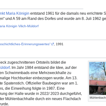
nkt Maria Königin
entstand 1961 für die damals neu errichtete 
n“ und A 59 am Rand des Dorfes und wurde am 8. Juli 1962 ge
aria Königin Vilich-Müldorf
Geschichtliches-Erinnerungswertes“
, 1991
eck zugeschnittenen Ortsteils bildet die
üldorf
. Im Jahr 1984 entstand die Idee, auf der
gen Schwimmbads eine Mehrzweckhalle zu
emalige Hochbunker einbezogen wurde. Am 13.
ste Spatenstich. Offizieller Baubeginn war am 1.
s, die Einweihung folgte in 1987. Eine
ung der Halle wurde in 2022/ 2023 durchgeführt,
Mühlenbachha
 der Mühlenbachhalle durch ein neues Flachdach
wurde.