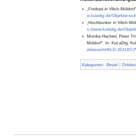
„Freibad in Vilich-Müldorf
w.kuladig.de/Objektansi
„Hochbunker in Vilich-Mül
s://www.kuladig.de/Obje
Monika Hachtel, Peter Trö
Müldorf”. In: KuLaDig, Ku
ektansicht/KLD-354183
Kategorien
:
Beuel
Ortslex