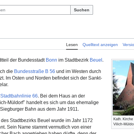
Suchen
Lesen
Quelltext anzeigen
Versi
dtteil der Bundesstadt
Bonn
im Stadtbezirk
Beuel
.
rch die
Bundesstraße B 56
und im Westen durch
t. Im Osten und Norden befindet sich der Sankt-
lar.
e
Stadtbahnlinie 66
. Bei dem Haus an der
lich-Müldorf" handelt es sich um das ehemalige
Siegburger Bahn aus dem Jahr 1911.
Kath. Kirche
il des Stadtbezirks Beuel wurde im Jahr 1172
Vilich-Müldo
hnt. Sein Name stammt vermutlich von einer
cher Bach angetrieben haben dürfte, denn der