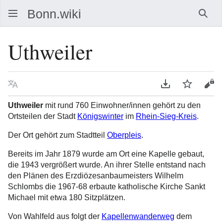
Such
Uthweiler
Sprache
PDF herunterla
Beobacht
Que
Uthweiler
mit rund 760 Einwohner/innen gehört zu den
Ortsteilen der Stadt
Königswinter
im
Rhein-Sieg-Kreis
.
Der Ort gehört zum Stadtteil
Oberpleis
.
Bereits im Jahr 1879 wurde am Ort eine Kapelle gebaut,
die 1943 vergrößert wurde. An ihrer Stelle entstand nach
den Plänen des Erzdiözesanbaumeisters Wilhelm
Schlombs die 1967-68 erbaute katholische Kirche Sankt
Michael mit etwa 180 Sitzplätzen.
Von Wahlfeld aus folgt der
Kapellenwanderweg
dem