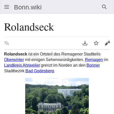
Such
Rolandseck
Sprache
PDF herunterla
Beobacht
Que
Rolandseck
ist ein Ortsteil des Remagener Stadtteils
Oberwinter
mit einigen Sehenswürdigkeiten.
Remagen
im
Landkreis Ahrweiler
grenzt im Norden an den
Bonner
Stadtbezirk
Bad Godesberg
.