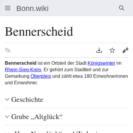
Such
Bennerscheid
Sprache
PDF herunterla
Beobacht
Que
Bennerscheid
ist ein Ortsteil der Stadt
Königswinter
im
Rhein-Sieg-Kreis
. Er gehört zum Stadtteil und zur
Gemarkung
Oberpleis
und zählt etwa 180 Einwohnerinnen
und Einwohner.
Geschichte
Grube „Altglück“