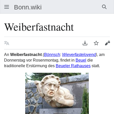
Such
Weiberfastnacht
Sprache
PDF herunterla
Beobacht
Que
An
Weiberfastnacht
(
Bönnsch
:
Wieverfastelovend
)
, am
Donnerstag vor Rosenmontag, findet in
Beuel
die
traditionelle Erstürmung des
Beueler Rathauses
statt.