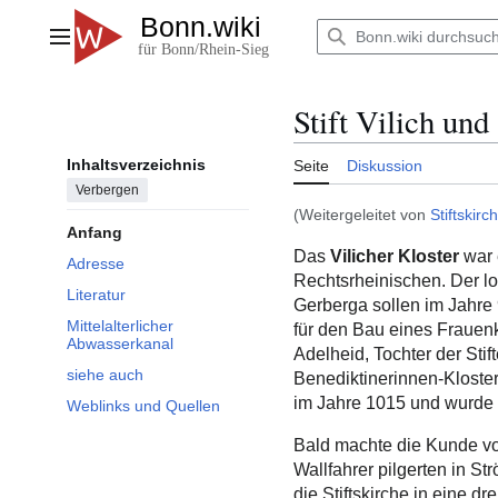
Zum
Inhalt
Hauptmenü
springen
Stift Vilich und
Inhaltsverzeichnis
Seite
Diskussion
Verbergen
(Weitergeleitet von
Stiftskirc
Anfang
Das
Vilicher Kloster
war 
Adresse
Rechtsrheinischen. Der l
Literatur
Gerberga sollen im Jahre
Mittelalterlicher
für den Bau eines Frauen
Abwasserkanal
Adelheid, Tochter der Stif
siehe auch
Benediktinerinnen-Kloster
im Jahre 1015 und wurde i
Weblinks und Quellen
Bald machte die Kunde v
Wallfahrer pilgerten in S
die Stiftskirche in eine dr