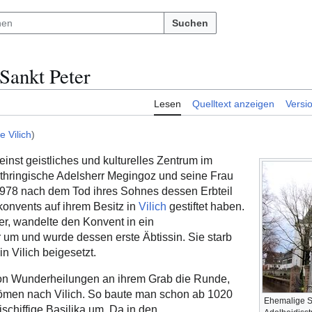
Suchen
 Sankt Peter
Lesen
Quelltext anzeigen
Versi
he Vilich
)
einst geistliches und kulturelles Zentrum im
othringische Adelsherr Megingoz und seine Frau
 978 nach dem Tod ihres Sohnes dessen Erbteil
konvents auf ihrem Besitz in
Vilich
gestiftet haben.
ter, wandelte den Konvent in ein
 um und wurde dessen erste Äbtissin. Sie starb
n Vilich beigesetzt.
on Wunderheilungen an ihrem Grab die Runde,
trömen nach Vilich. So baute man schon ab 1020
Ehemalige Sti
eischiffige Basilika um. Da in den