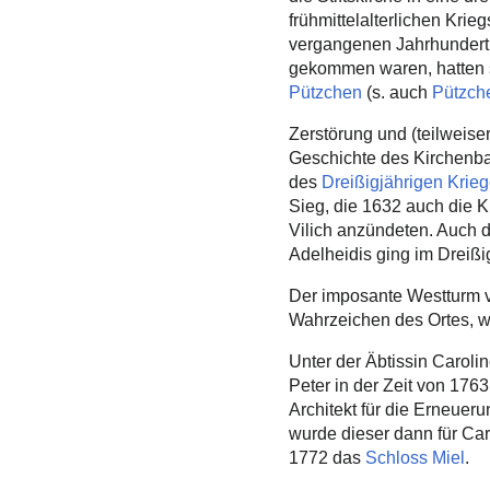
frühmittelalterlichen Krie
vergangenen Jahrhundert
gekommen waren, hatten s
Pützchen
(s. auch
Pützch
Zerstörung und (teilweis
Geschichte des Kirchenba
des
Dreißigjährigen Krie
Sieg, die 1632 auch die K
Vilich anzündeten. Auch d
Adelheidis ging im Dreißi
Der imposante Westturm vo
Wahrzeichen des Ortes, wur
Unter der Äbtissin Carolin
Peter in der Zeit von 1763
Architekt für die Erneuer
wurde dieser dann für Car
1772 das
Schloss Miel
.