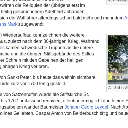
Adelheidisst
gswirren die Reliquien der (übrigens erst im
 heilig gesprochenen) Adelheid abhanden
ich die Wallfahrer allerdings schon bald mehr und mehr dem
A
ens Markt
) zugewandt.
er) Wiederaufbau kennzeichnen die weitere
us, zuletzt nach dem 30-jährigen Krieg. Während
ges
kamen schwedische Truppen an die untere
irche und die übrigen Stiftsgebäude des Stiftes
er Schrein mit den Gebeinen der heiligen
gjährigen Krieg verloren.
n Sankt Peter, bis heute das weithin sichtbare
de kurz vor 1700 fertig gestellt.
Am Stift in Vi
e von Satzenhofen wurde die Stiftskirche St.
 bis 1767 umfassend renoviert, offenbar ermöglicht durch eine St
ungsarbeiten war der Baumeister
Johann Georg Leydel
. Nach Ab
olines Geliebten, Caspar Anton von Belderbusch tätig und baute