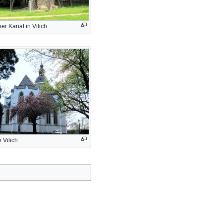
cher Kanal in Vilich
n Vilich