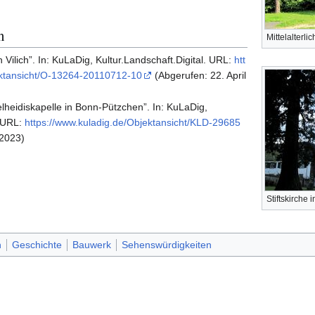
n
Mittelalterli
n Vilich”. In: KuLaDig, Kultur.Landschaft.Digital. URL:
htt
ektansicht/O-13264-20110712-10
(Abgerufen: 22. April
lheidiskapelle in Bonn-Pützchen”. In: KuLaDig,
. URL:
https://www.kuladig.de/Objektansicht/KLD-29685
 2023)
Stiftskirche i
n
Geschichte
Bauwerk
Sehenswürdigkeiten