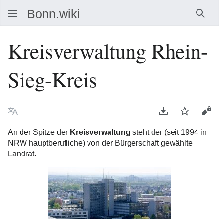
Such
Kreisverwaltung Rhein-
Sieg-Kreis
Sprache
PDF herunterla
Beobacht
Que
An der Spitze der
Kreisverwaltung
steht der (seit 1994 in
NRW hauptberufliche) von der Bürgerschaft gewählte
Landrat.