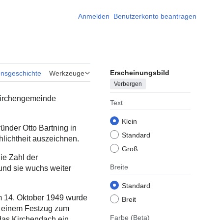
Anmelden
Benutzerkonto beantragen
Erscheinungsbild
onsgeschichte
Werkzeuge
Verbergen
 Kirchengemeinde
Text
Klein
ünder Otto Bartning in
Standard
hlichtheit auszeichnen.
Groß
ie Zahl der
Breite
 und sie wuchs weiter
Standard
m 14. Oktober 1949 wurde
Breit
n einem Festzug zum
Farbe
(Beta)
das Kirchendach ein