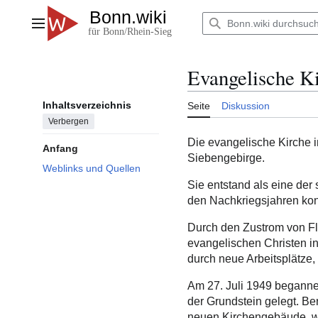
Zum
Inhalt
Hauptmenü
springen
Evangelische K
Inhaltsverzeichnis
Seite
Diskussion
Verbergen
Die evangelische Kirche 
Anfang
Siebengebirge.
Weblinks und Quellen
Sie entstand als eine der
den Nachkriegsjahren konz
Durch den Zustrom von Fl
evangelischen Christen in
durch neue Arbeitsplätze,
Am 27. Juli 1949 beganne
der Grundstein gelegt. B
neuen Kirchengebäude, wo