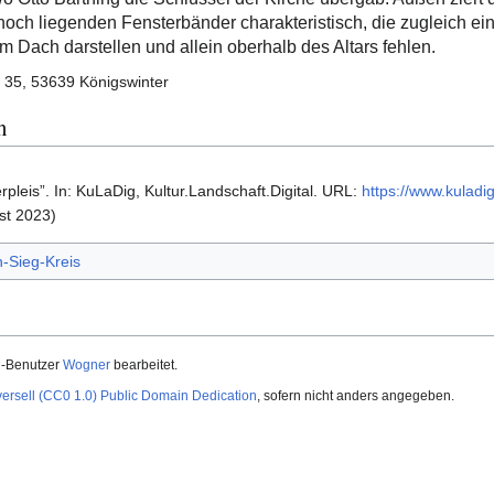
 hoch liegenden Fensterbänder charakteristisch, die zugleich ei
Dach darstellen und allein oberhalb des Altars fehlen.
. 35, 53639 Königswinter
n
pleis”. In: KuLaDig, Kultur.Landschaft.Digital. URL:
https://www.kuladi
st 2023)
-Sieg-Kreis
i-Benutzer
Wogner
bearbeitet.
versell (CC0 1.0) Public Domain Dedication
, sofern nicht anders angegeben.