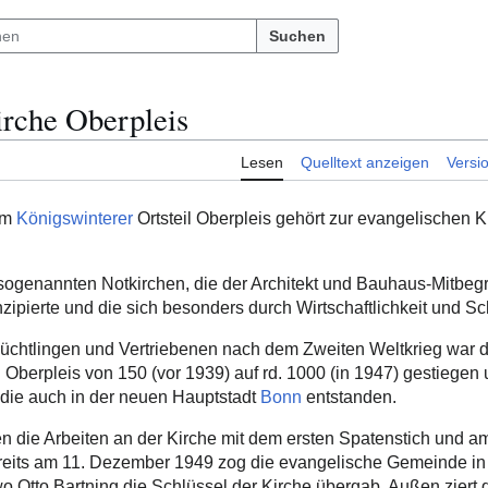
Suchen
irche Oberpleis
Lesen
Quelltext anzeigen
Versi
im
Königswinterer
Ortsteil Oberpleis gehört zur evangelischen
 sogenannten Notkirchen, die der Architekt und Bauhaus-Mitbegr
ipierte und die sich besonders durch Wirtschaftlichkeit und Sc
üchtlingen und Vertriebenen nach dem Zweiten Weltkrieg war d
 Oberpleis von 150 (vor 1939) auf rd. 1000 (in 1947) gestiegen
 die auch in der neuen Hauptstadt
Bonn
entstanden.
n die Arbeiten an der Kirche mit dem ersten Spatenstich und a
ereits am 11. Dezember 1949 zog die evangelische Gemeinde i
 Otto Bartning die Schlüssel der Kirche übergab. Außen ziert 