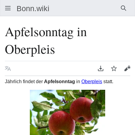
Such
Apfelsonntag in
Oberpleis
Sprache
PDF herunterla
Beobacht
Que
Jährlich findet der
Apfelsonntag
in
Oberpleis
statt.