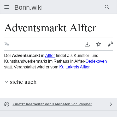
Such
Adventsmarkt Alfter
Sprache
PDF herunterla
Beobacht
Que
Der
Adventsmarkt
in
Alfter
findet als Künstler- und
Kunsthandwerkermarkt im Rathaus in Alfter-
Oedekoven
statt. Veranstaltet wird er vom
Kulturkreis Alfter
.
siehe auch
Zuletzt bearbeitet vor 9 Monaten
von
Wogner