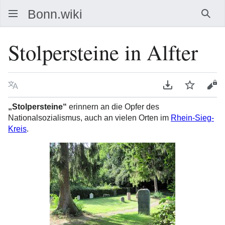
Such
Stolpersteine in Alfter
Sprache
PDF herunterla
Beobacht
Que
„Stolpersteine“
erinnern an die Opfer des
Nationalsozialismus, auch an vielen Orten im
Rhein-Sieg-
Kreis
.