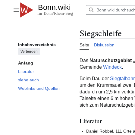
Zum
Inhalt
Hauptmenü
springen
Siegschleife
Inhaltsverzeichnis
Seite
Diskussion
Verbergen
Das
Naturschutzgebiet „
Anfang
Gemeinde
Windeck
.
Literatur
Beim Bau der
Siegtalbah
siehe auch
um den Krummauel zwei B
Weblinks und Quellen
dadurch um 2,5 km verkürz
Talseite einen 6 m hohen 
sich zum Naturschutzgebi
Literatur
Daniel Robbel, 111 Orte