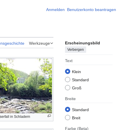
Anmelden
Benutzerkonto beantragen
Erscheinungsbild
onsgeschichte
Werkzeuge
Verbergen
Text
Klein
Standard
Groß
Breite
Standard
erfall in Schladern
Breit
Farbe
(Beta)