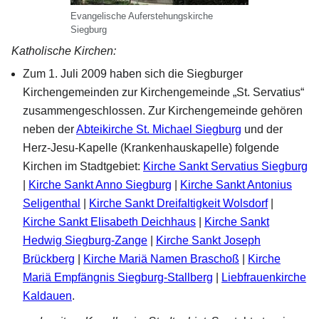
Evangelische Auferstehungskirche
Siegburg
Katholische Kirchen:
Zum 1. Juli 2009 haben sich die Siegburger
Kirchengemeinden zur Kirchengemeinde „St. Servatius“
zusammengeschlossen. Zur Kirchengemeinde gehören
neben der
Abteikirche St. Michael Siegburg
und der
Herz-Jesu-Kapelle (Krankenhauskapelle) folgende
Kirchen im Stadtgebiet:
Kirche Sankt Servatius Siegburg
|
Kirche Sankt Anno Siegburg
|
Kirche Sankt Antonius
Seligenthal
|
Kirche Sankt Dreifaltigkeit Wolsdorf
|
Kirche Sankt Elisabeth Deichhaus
|
Kirche Sankt
Hedwig Siegburg-Zange
|
Kirche Sankt Joseph
Brückberg
|
Kirche Mariä Namen Braschoß
|
Kirche
Mariä Empfängnis Siegburg-Stallberg
|
Liebfrauenkirche
Kaldauen
.