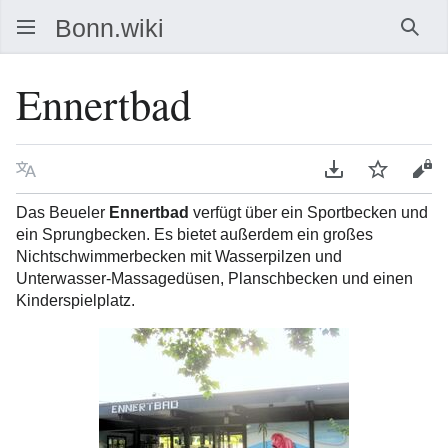
Such
Ennertbad
Sprache
PDF herunterla
Beobacht
Que
Das Beueler
Ennertbad
verfügt über ein Sportbecken und
ein Sprungbecken. Es bietet außerdem ein großes
Nichtschwimmerbecken mit Wasserpilzen und
Unterwasser-Massagedüsen, Planschbecken und einen
Kinderspielplatz.