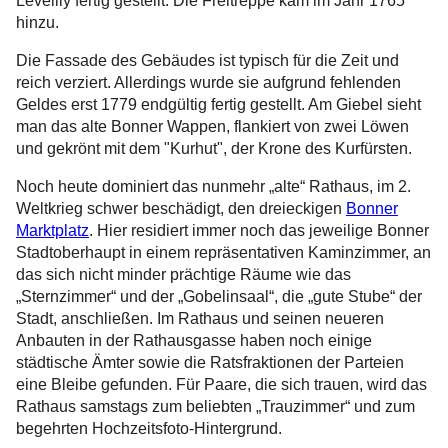
Leveilly fertig gestellt. Die Freitreppe kam im Jahr 1765
hinzu.
Die Fassade des Gebäudes ist typisch für die Zeit und
reich verziert. Allerdings wurde sie aufgrund fehlenden
Geldes erst 1779 endgültig fertig gestellt. Am Giebel sieht
man das alte Bonner Wappen, flankiert von zwei Löwen
und gekrönt mit dem "Kurhut", der Krone des Kurfürsten.
Noch heute dominiert das nunmehr „alte“ Rathaus, im 2.
Weltkrieg schwer beschädigt, den dreieckigen
Bonner
Marktplatz
. Hier residiert immer noch das jeweilige Bonner
Stadtoberhaupt in einem repräsentativen Kaminzimmer, an
das sich nicht minder prächtige Räume wie das
„Sternzimmer“ und der „Gobelinsaal“, die „gute Stube“ der
Stadt, anschließen. Im Rathaus und seinen neueren
Anbauten in der Rathausgasse haben noch einige
städtische Ämter sowie die Ratsfraktionen der Parteien
eine Bleibe gefunden. Für Paare, die sich trauen, wird das
Rathaus samstags zum beliebten „Trauzimmer“ und zum
begehrten Hochzeitsfoto-Hintergrund.