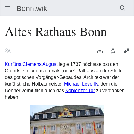
Such
Altes Rathaus Bonn
Sprache
PDF herunterla
Beobacht
Que
Kurfürst Clemens August
legte 1737 höchstselbst den
Grundstein für das damals „neue“ Rathaus an der Stelle
des gotischen Vorgänger-Gebäudes. Architekt war der
kurfürstliche Hofbaumeister
Michael Leveilly
, dem die
Bonner vermutlich auch das
Koblenzer Tor
zu verdanken
haben.