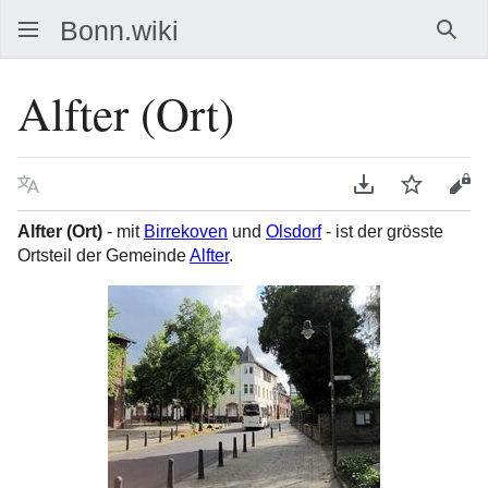
Such
Alfter (Ort)
Sprache
PDF herunterla
Beobacht
Que
Alfter (Ort)
- mit
Birrekoven
und
Olsdorf
- ist der grösste
Ortsteil der Gemeinde
Alfter
.