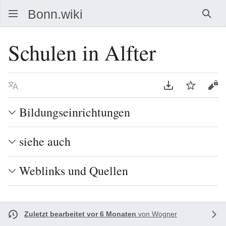
Such
Schulen in Alfter
Sprache
PDF herunterla
Beobacht
Que
Bildungseinrichtungen
siehe auch
Weblinks und Quellen
Zuletzt bearbeitet vor 6 Monaten
von
Wogner