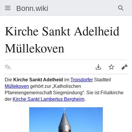
Such
Kirche Sankt Adelheid
Müllekoven
Sprache
PDF herunterla
Beobacht
Que
Die
Kirche Sankt Adelheid
im
Troisdorfer
Stadtteil
Müllekoven
gehört zur „Katholischen
Pfarreiengemeinschaft Siegmündung“. Sie ist Filialkirche
der
Kirche Sankt Lambertus Bergheim
.