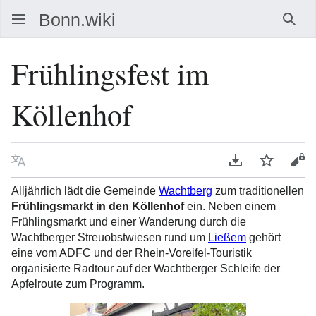
Such
Frühlingsfest im
Köllenhof
Sprache
PDF herunterla
Beobacht
Que
Alljährlich lädt die Gemeinde
Wachtberg
zum traditionellen
Frühlingsmarkt in den Köllenhof
ein. Neben einem
Frühlingsmarkt und einer Wanderung durch die
Wachtberger Streuobstwiesen rund um
Ließem
gehört
eine vom ADFC und der Rhein-Voreifel-Touristik
organisierte Radtour auf der Wachtberger Schleife der
Apfelroute zum Programm.