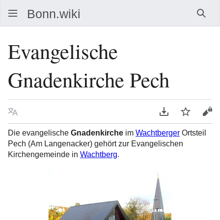
Such
Evangelische
Gnadenkirche Pech
Sprache
PDF herunterla
Beobacht
Que
Die evangelische
Gnadenkirche
im
Wachtberger
Ortsteil
Pech (Am Langenacker) gehört zur Evangelischen
Kirchengemeinde in
Wachtberg
.