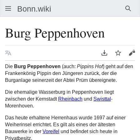
Such
Burg Peppenhoven
Sprache
PDF herunterla
Beobacht
Que
Die
Burg Peppenhoven
(auch:
Pippins Hof
) geht auf den
Frankenkönig Pippin den Jüngeren zurück, der die
Burganlage seinerzeit der Abtei Prüm übereignete.
Die ehemalige Wasserburg in Peppenhoven liegt
zwischen der Kernstadt
Rheinbach
und
Swisttal
-
Morenhoven.
Das heute erhaltene Herrenhaus wurde 1697 auf einer
Weiherinsel errichtet. Es gilt als eines der ältesten
Bauwerke in der
Voreifel
und befindet sich heute in
Privatbesitz.