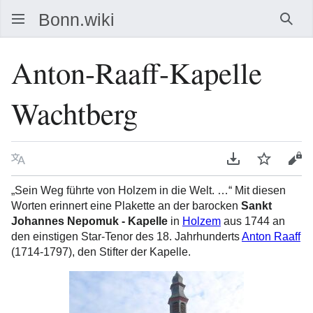
Such
Anton-Raaff-Kapelle
Wachtberg
Sprache
PDF herunterla
Beobacht
Que
„Sein Weg führte von Holzem in die Welt. …“ Mit diesen
Worten erinnert eine Plakette an der barocken
Sankt
Johannes Nepomuk - Kapelle
in
Holzem
aus 1744 an
den einstigen Star-Tenor des 18. Jahrhunderts
Anton Raaff
(1714-1797), den Stifter der Kapelle.