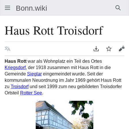
Such
Haus Rott Troisdorf
Sprache
PDF herunterla
Beobacht
Que
Haus Rott
war als Wohnplatz ein Teil des Ortes
Kriegsdorf
, der 1918 zusammen mit Haus Rott in die
Gemeinde
Sieglar
eingemeindet wurde. Seit der
kommunalen Neuordnung im Jahr 1969 gehört Haus Rott
zu
Troisdorf
und seit 1999 zum neu gebildeten Troisdorfer
Ortsteil
Rotter See
.