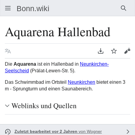
Such
Aquarena Hallenbad
Sprache
PDF herunterla
Beobacht
Que
Die
Aquarena
ist ein Hallenbad in
Neunkirchen-
Seelscheid
(Prälat-Lewen-Str. 5).
Das Schwimmbad im Ortsteil
Neunkirchen
bietet einen 3
m - Sprungturm und einen Saunabereich.
Weblinks und Quellen
Zuletzt bearbeitet vor 2 Jahren
von
Wogner