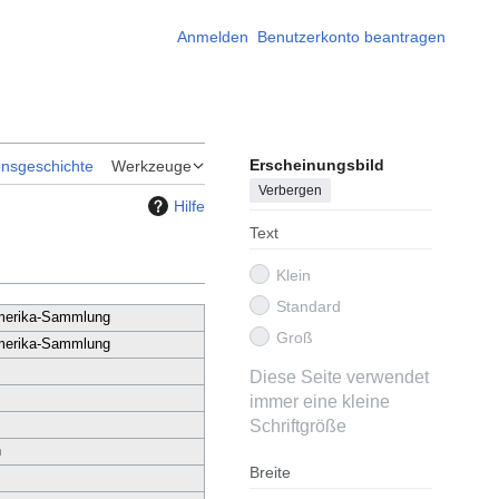
Anmelden
Benutzerkonto beantragen
Erscheinungsbild
onsgeschichte
Werkzeuge
Verbergen
Hilfe
Text
Klein
Standard
merika-Sammlung
Groß
merika-Sammlung
Diese Seite verwendet
immer eine kleine
Schriftgröße
h
Breite