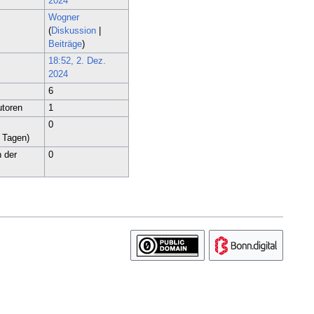
2024
Wogner
(
Diskussion
|
Beiträge
)
18:52, 2. Dez.
2024
6
utoren
1
0
0 Tagen)
n der
0