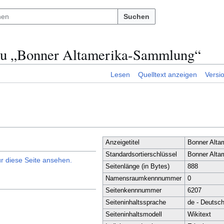
Suchen
zu „Bonner Altamerika-Sammlung“
Lesen
Quelltext anzeigen
Versi
Anzeigetitel
Bonner Alta
Standardsortierschlüssel
Bonner Alta
r diese Seite ansehen.
Seitenlänge (in Bytes)
888
Namensraumkennnummer
0
Seitenkennnummer
6207
Seiteninhaltssprache
de - Deutsc
Seiteninhaltsmodell
Wikitext